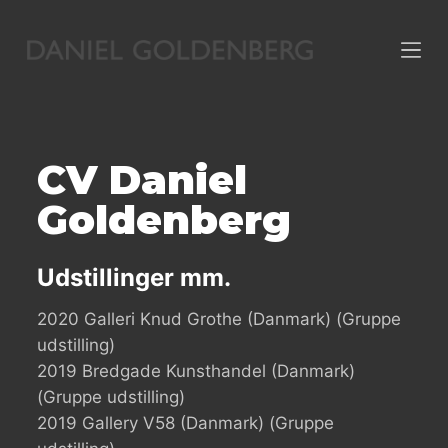
S
k
i
p
t
o
CV Daniel
c
o
Goldenberg
n
t
Udstillinger mm.
e
n
2020 Galleri Knud Grothe (Danmark) (Gruppe
t
udstilling)
2019 Bredgade Kunsthandel (Danmark)
(Gruppe udstilling)
2019 Gallery V58 (Danmark) (Gruppe